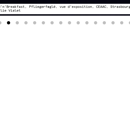
d’n’Breakfast, Pfliegerfœglé, vue d’exposition, CEAAC, Strasbour
ilie Vialet