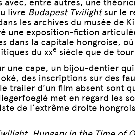
s avec, entre autres, une théori
u livre
Budapest Twilight
sur le 
ans les archives du musée de Kisc
ré une exposition-fiction articul
s dans la capitale hongroise, où 
e
itiques du xx
siècle que de tour
r une cape, un bijou-dentier qui 
oké, des inscriptions sur des fa
e trailer d’un film absent sont 
liegerfoeglé met en regard les so
ste de l’extrême droite hongroise t
wilight.
Hungary in the Time of
O