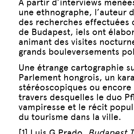
À partir d’interviews menée
une ethnographe, l’auteur d
des recherches effectuées d
de Budapest, iels ont élabo
animant des visites nocturne
grands bouleversements pol
Une étrange cartographie su
Parlement hongrois, un kara
stéréoscopiques ou encore l
travers desquelles le duo Pf
vampiresse et le récit populi
du tourisme dans la ville.
[1]
Luis G.Prado,
Budapest T