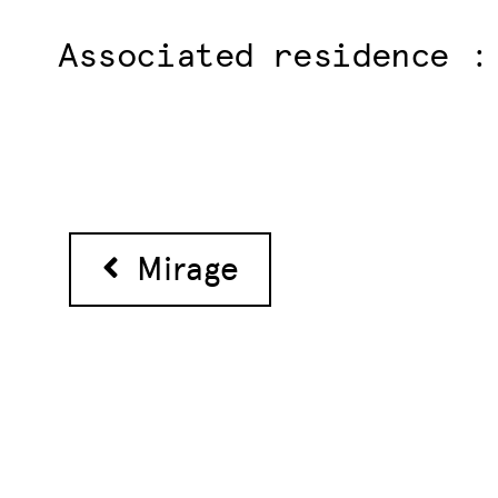
Associated residence :
Post navigation
Mirage