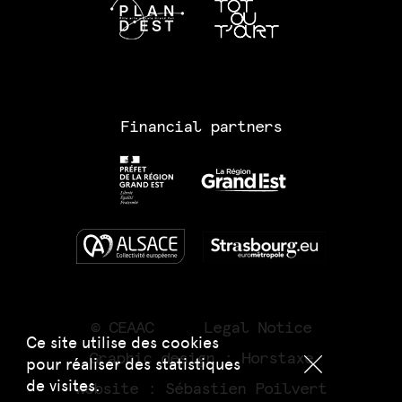
Financial partners
© CEAAC
Legal Notice
Ce site utilise des cookies
Graphic design :
Horstaxe
pour réaliser des statistiques
de visites.
Website :
Sébastien Poilvert