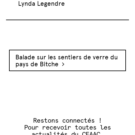
Lynda Legendre
Navigation des articles
Balade sur les sentiers de verre du
pays de Bitche
Restons connectés !
Pour recevoir toutes les
actualités du CEAAC,