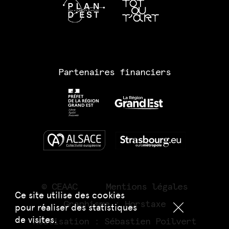
Partenaires financiers
© CEAAC
Mentions légales
Ce site utilise des cookies
Graphisme :
Horstaxe
pour réaliser des statistiques
de visites.
Réalisation :
Sébastien Poilvert