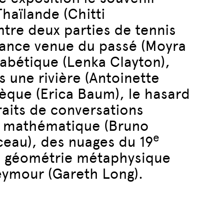
haïlande (Chitti
tre deux parties de tennis
ance venue du passé (Moyra
habétique (Lenka Clayton),
s une rivière (Antoinette
èque (Erica Baum), le hasard
raits de conversations
en mathématique (Bruno
e
ceau), des nuages du 19
 la géométrie métaphysique
Seymour (Gareth Long).