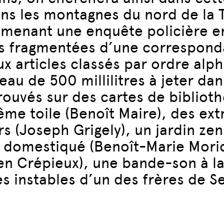
ns les montagnes du nord de la T
 menant une enquête policière en
es fragmentées d’une correspond
ux articles classés par ordre alp
u de 500 millilitres à jeter dan
ouvés sur des cartes de biblioth
ême toile (Benoît Maire), des ext
rs (Joseph Grigely), un jardin z
il domestiqué (Benoît-Marie Mori
Julien Crépieux), une bande-son à
nes instables d’un des frères de 