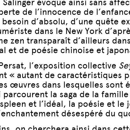
 Salinger évoque ainsi sans affec
erte de l’innocence de l’enfance
un besoin d’absolu, d’une quête e
umériste dans le New York d’aprè
e zen transparaît d’ailleurs dan
l et de poésie chinoise et japon
ersat, l’exposition collective
Se
« autant de caractéristiques par
des œuvres dans lesquelles sont 
 parcourent la saga de la famille
pleen et l’idéal, la poésie et le j
’enchantement désespéré du quo
ins, on cherchera ainsi dans cett