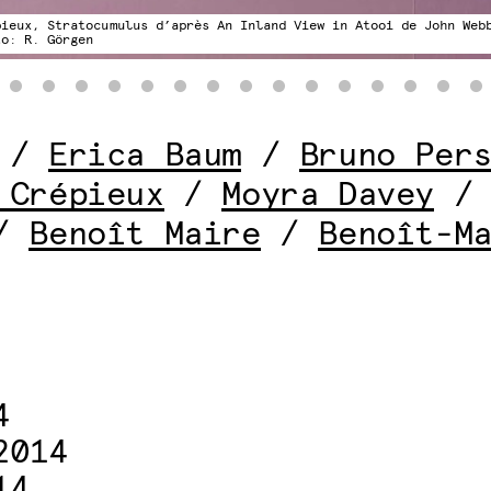
pieux, Stratocumulus d’après An Inland View in Atooi de John Web
to: R. Görgen
/
Erica Baum
/
Bruno Per
 Crépieux
/
Moyra Davey
/
Benoît Maire
/
Benoît-M
4
2014
14