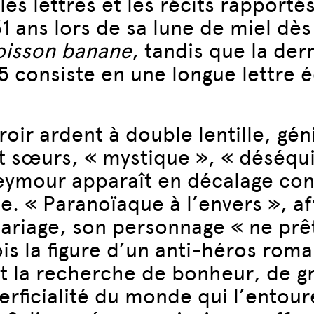
es lettres et les récits rapporté
1 ans lors de sa lune de miel dès
poisson banane
, tandis que la der
65 consiste en une longue lettre 
roir ardent à double lentille, gé
et sœurs, « mystique », « déséqui
Seymour apparaît en décalage con
. « Paranoïaque à l’envers », af
mariage, son personnage « ne prê
fois la figure d’un anti-héros rom
 la recherche de bonheur, de grâ
erficialité du monde qui l’entour