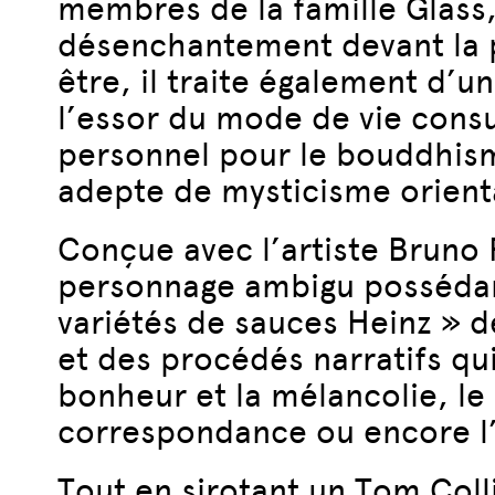
membres de la famille Glass,
désenchantement devant la p
être, il traite également d’
l’essor du mode de vie cons
personnel pour le bouddhism
adepte de mysticisme orienta
Conçue avec l’artiste Bruno P
personnage ambigu possédant 
variétés de sauces Heinz » 
et des procédés narratifs qui
bonheur et la mélancolie, le s
correspondance ou encore l
Tout en sirotant un Tom Coll