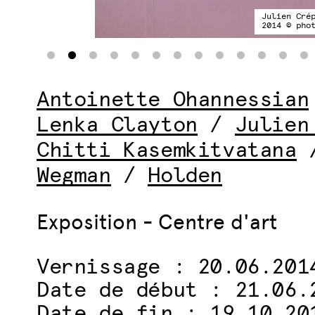
Julien Cré
2014 © pho
Antoinette Ohannessian
Lenka Clayton
/
Julien
Chitti Kasemkitvatana
Wegman
/
Holden
Exposition - Centre d'art
Vernissage : 20.06.201
Date de début : 21.06.
Date de fin : 19.10.20