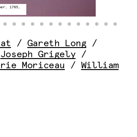
ber, 1785,
sat
/
Gareth Long
/
/
Joseph Grigely
/
arie Moriceau
/
William