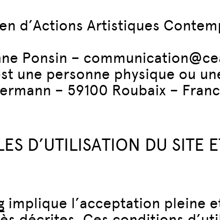
en d’Actions Artistiques Contemp
Anne Ponsin – communication@ce
est une personne physique ou u
lermann – 59100 Roubaix – Franc
S D’UTILISATION DU SITE E
g
implique l’acceptation pleine e
rès décrites. Ces conditions d’uti