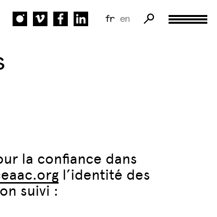
fr
en
s
pour la confiance dans
ceaac.org
l’identité des
on suivi :