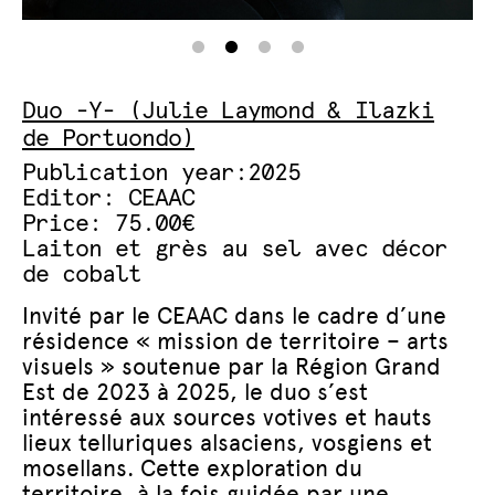
:
Baguettes de rhabdomancie, Duo -Y-, 2025. Photo :
Ba
Thaïs Breton.
Th
Duo -Y- (Julie Laymond & Ilazki
de Portuondo)
Publication year:2025
Editor: CEAAC
Price: 75.00€
Laiton et grès au sel avec décor
de cobalt
Invité par le CEAAC dans le cadre d’une
résidence « mission de territoire – arts
visuels » soutenue par la Région Grand
Est de 2023 à 2025, le duo s’est
intéressé aux sources votives et hauts
lieux telluriques alsaciens, vosgiens et
mosellans. Cette exploration du
territoire, à la fois guidée par une