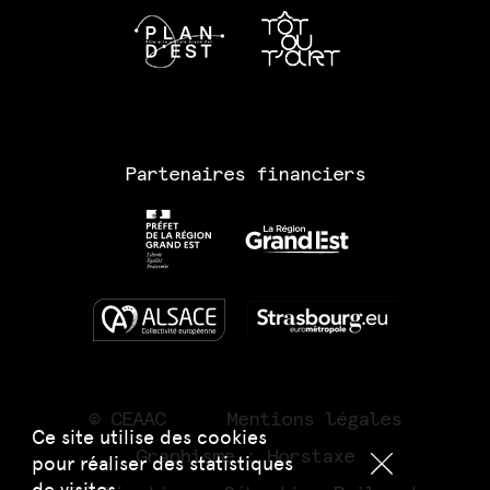
Partenaires financiers
© CEAAC
Mentions légales
Ce site utilise des cookies
Graphisme :
Horstaxe
pour réaliser des statistiques