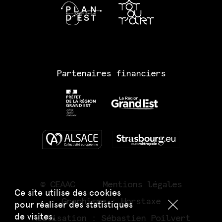
Partenaires financiers
© CEAAC
Mentions légales
Ce site utilise des cookies
Graphisme :
Horstaxe
pour réaliser des statistiques
de visites.
Réalisation :
Sébastien Poilvert