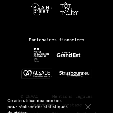
Partenaires financiers
© CEAAC
Mentions légales
Ce site utilise des cookies
Graphisme :
Horstaxe
pour réaliser des statistiques
de visites.