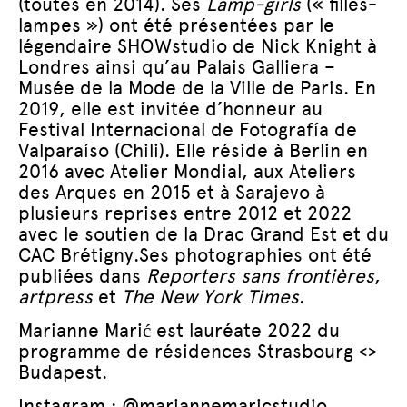
(toutes en 2014). Ses
Lamp-girls
(« filles-
lampes ») ont été présentées par le
légendaire SHOWstudio de Nick Knight à
Londres ainsi qu’au Palais Galliera –
Musée de la Mode de la Ville de Paris. En
2019, elle est invitée d’honneur au
Festival Internacional de Fotografía de
Valparaíso (Chili). Elle réside à Berlin en
2016 avec Atelier Mondial, aux Ateliers
des Arques en 2015 et à Sarajevo à
plusieurs reprises entre 2012 et 2022
avec le soutien de la Drac Grand Est et du
CAC Brétigny.Ses photographies ont été
publiées dans
Reporters sans frontières
,
artpress
et
The New York Times
.
Marianne Marić est lauréate 2022 du
programme de résidences Strasbourg <>
Budapest.
Instagram : @mariannemaricstudio