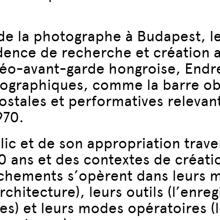
 de la photographe à Budapest, le
sidence de recherche et création
néo-avant-garde hongroise, Endr
ypographiques, comme la barre ob
tales et performatives relevant
970.
ic et de son appropriation trave
40 ans et des contextes de créati
hements s’opèrent dans leurs mot
’architecture), leurs outils (l’en
es) et leurs modes opératoires (