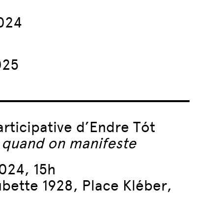
2024
a
025
rticipative
d’Endre Tót
 quand on manifeste
024, 15h
ubette 1928,
Place Kléber,