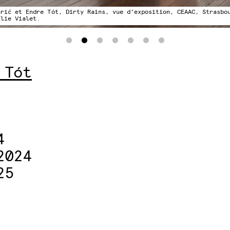
arić et Endre Tót, Dirty Rains, vue d’exposition, CEAAC, Strasbo
ilie Vialet.
 Tót
4
2024
25