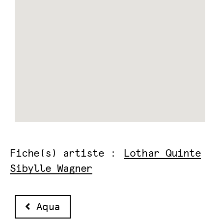
Fiche(s) artiste :
Lothar Quinte
Sibylle Wagner
Navigation des articles
Aqua