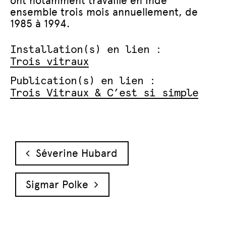
ont notamment travaillé en Inde
ensemble trois mois annuellement, de
1985 à 1994.
Installation(s) en lien :
Trois vitraux
Publication(s) en lien :
Trois Vitraux & C’est si simple
Navigation des articles
Séverine Hubard
Sigmar Polke