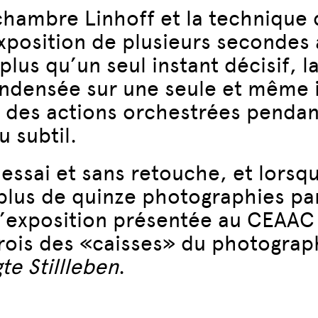
chambre Linhoff et la technique
 exposition de plusieurs seconde
lus qu’un seul instant décisif, 
ndensée sur une seule et même i
s des actions orchestrées pendant
u subtil.
s essai et sans retouche, et lorsq
plus de quinze photographies par 
 L’exposition présentée au CEAA
trois des «caisses» du photogra
e Stillleben
.