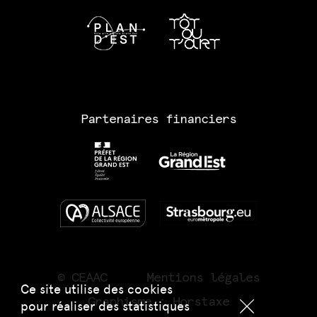
Partenaires financiers
© CEAAC
Mentions légales
Ce site utilise des cookies
Graphisme :
Horstaxe
pour réaliser des statistiques