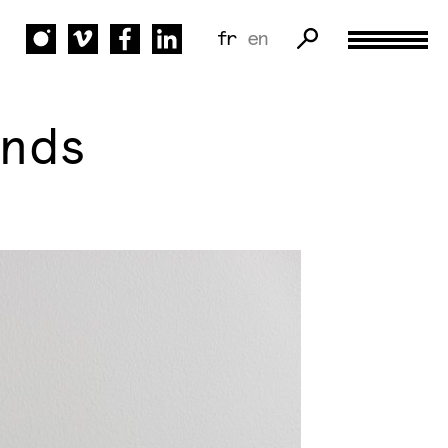
fr
en
nds