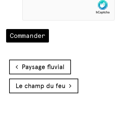
Navigation des articles
Paysage fluvial
Le champ du feu