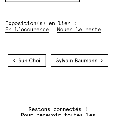
Exposition(s) en lien :
En l’occurence
Nouer le reste
Navigation des articles
Sun Choi
Sylvain Baumann
Restons connectés !
Pour recevoir toutes les