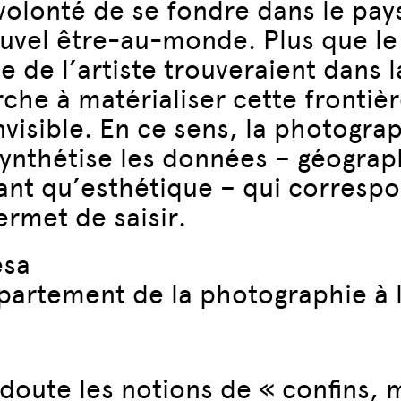
volonté de se fondre dans le pay
nouvel être-au-monde. Plus que 
e de l’artiste trouveraient dans 
he à matérialiser cette frontièr
 l’invisible. En ce sens, la photo
synthétise les données – géogra
nt qu’esthétique – qui correspo
ermet de saisir.
ésa
partement de la photographie à 
doute les notions de « confins, m