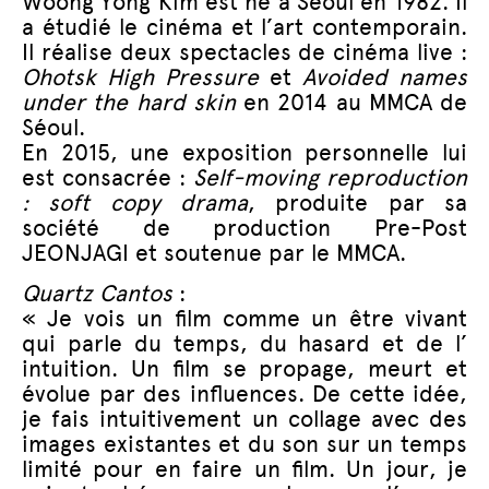
Woong Yong Kim est né à Séoul en 1982. Il
a étudié le cinéma et l’art contemporain.
Il réalise deux spectacles de cinéma live :
Ohotsk High Pressure
et
Avoided names
under the hard skin
en 2014 au MMCA de
Séoul.
En 2015, une exposition personnelle lui
est consacrée :
Self-moving reproduction
: soft copy drama
, produite par sa
société de production Pre-Post
JEONJAGI et soutenue par le MMCA.
Quartz Cantos
:
« Je vois un film comme un être vivant
qui parle du temps, du hasard et de l’
intuition. Un film se propage, meurt et
évolue par des influences. De cette idée,
je fais intuitivement un collage avec des
images existantes et du son sur un temps
limité pour en faire un film. Un jour, je