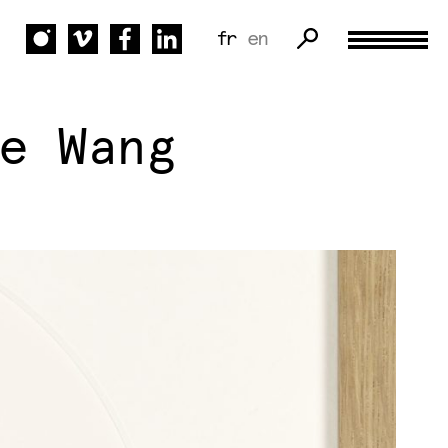
fr
en
e Wang