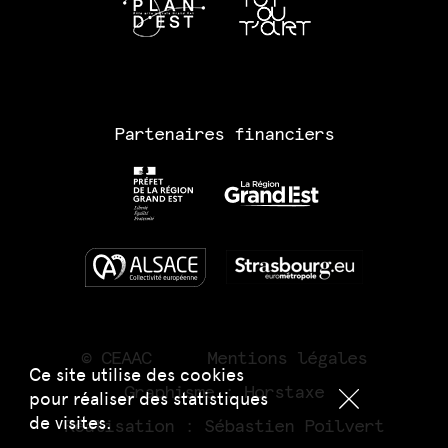
Partenaires financiers
© CEAAC
Mentions légales
Ce site utilise des cookies
Graphisme :
Horstaxe
pour réaliser des statistiques
de visites.
Réalisation :
Sébastien Poilvert