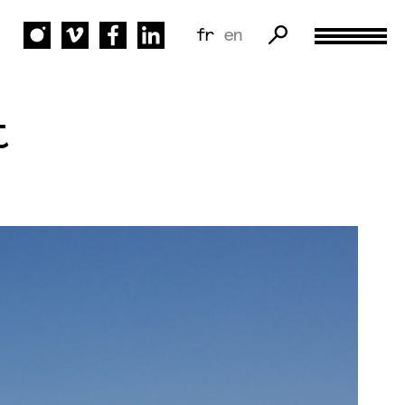
fr
en
t