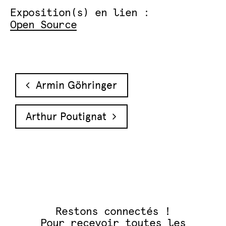
Exposition(s) en lien :
Open Source
Navigation des articles
Armin Göhringer
Arthur Poutignat
Restons connectés !
Pour recevoir toutes les