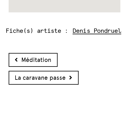
Fiche(s) artiste :
Denis Pondruel
Navigation des articles
Méditation
La caravane passe