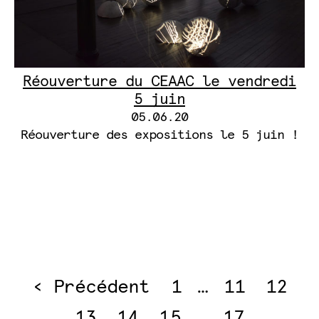
Réouverture du CEAAC le vendredi
5 juin
05.06.20
Réouverture des expositions le 5 juin !
‹ Précédent
1
…
11
12
Pagination
des
13
14
15
…
17