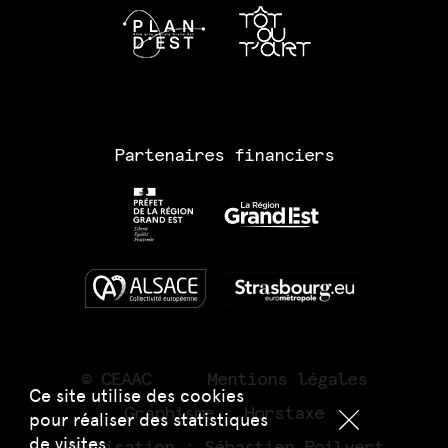
Partenaires financiers
© CEAAC
Mentions légales
Ce site utilise des cookies
Graphisme :
Horstaxe
pour réaliser des statistiques
de visites.