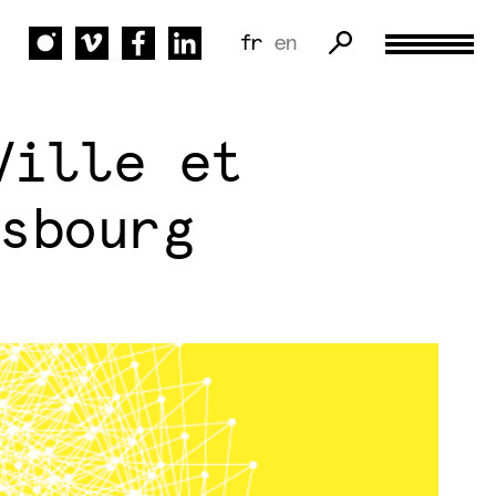
fr
en
Ville et
sbourg