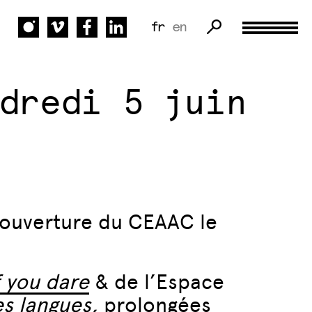
fr
en
dredi 5 juin
éouverture du CEAAC le
f you dare
& de l’Espace
es
langues
,
prolongées