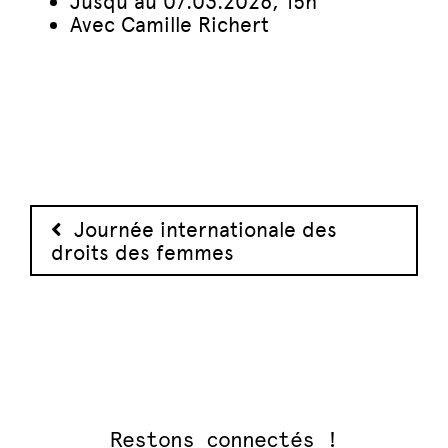
Jusqu’au 07.03.2026, 15h
Avec Camille Richert
Navigation des articles
Journée internationale des
droits des femmes
Restons connectés !