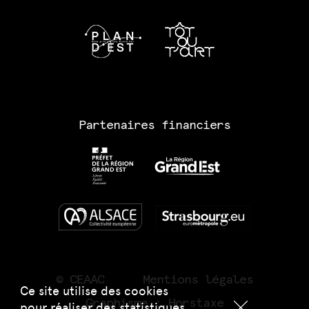
Partenaires financiers
© CEAAC
Mentions légales
Ce site utilise des cookies
Graphisme :
Horstaxe
pour réaliser des statistiques