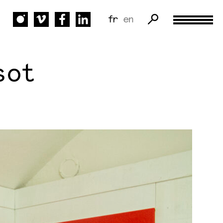
fr
en
sot