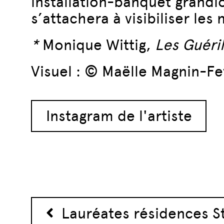
installation-banquet grand
s’attachera à visibiliser les
*
Monique Wittig,
Les Guéril
Visuel : © Maëlle Magnin-Fe
Instagram de l'artiste
Navigation des 
Lauréates résidences St