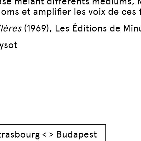
iose mêlant différents médiums, 
 noms et amplifier les voix de ces 
lères
(1969), Les Éditions de Minu
ysot
articles
rasbourg < > Budapest