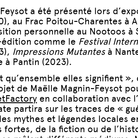
Feysot a été présenté lors d’expo
0), au Frac Poitou-Charentes à A
ition personnelle au Nootoos à 
o-édition comme le
Festival Inter
3),
Impressions Mutantes
à Nante
le à Pantin (2023).
t qu’ensemble elles signifient »
,
rojet de Maëlle Magnin-Feysot po
etFactory
en collaboration avec l’
ate partira sur les traces de « gu
les mythes et légendes locales 
fortes, de la fiction ou de l’hist