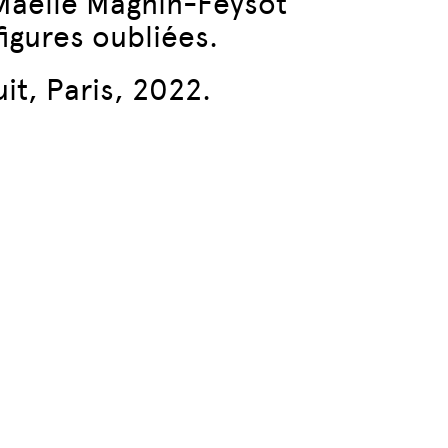
Maëlle Magnin-Feysot
figures oubliées.
it, Paris, 2022.