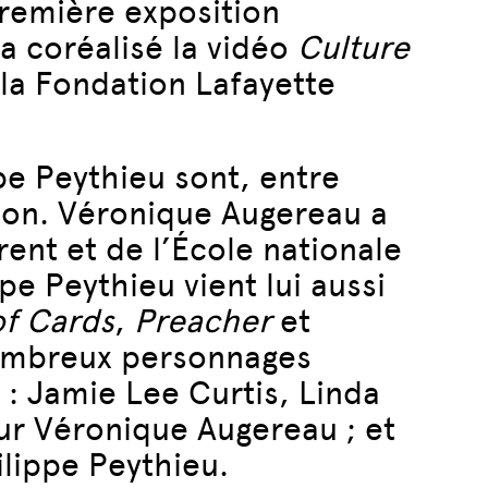
première exposition
 a coréalisé la vidéo
Culture
à la Fondation Lafayette
e Peythieu sont, entre
son. Véronique Augereau a
ent et de l’École nationale
pe Peythieu vient lui aussi
f Cards
,
Preacher
et
 nombreux personnages
 : Jamie Lee Curtis, Linda
r Véronique Augereau ; et
lippe Peythieu.