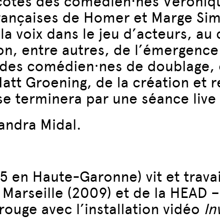
 côtés des comédien·nes Véroniq
françaises de Homer et Marge Si
la voix dans le jeu d’acteurs, a
on, entre autres, de l’émergence
 des comédien·nes de doublage, d
tt Groening, de la création et re
se terminera par une séance live
xandra Midal.
 en Haute-Garonne) vit et travail
 Marseille (2009) et de la HEAD –
rouge avec l’installation vidéo
In