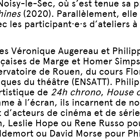
 Noisy-le-Sec, où s’est tenue sa 
hines
(2020). Parallèlement, elle
c les participant·e·s d’ateliers 
es Véronique Augereau et Philipp
rançaises de Marge et Homer Simp
ervatoire de Rouen, du cours Flor
ques du théâtre (ENSATT). Philip
rtistique de
24h chrono
,
House o
omme à l’écran, ils incarnent de
t d’acteurs de cinéma et de série
, Leslie Hope ou Rene Russo pou
oldemort ou David Morse pour Phi