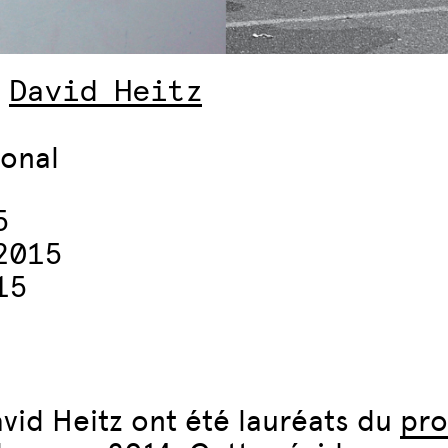
/
David Heitz
ional
5
2015
15
id Heitz ont été lauréats du
pro