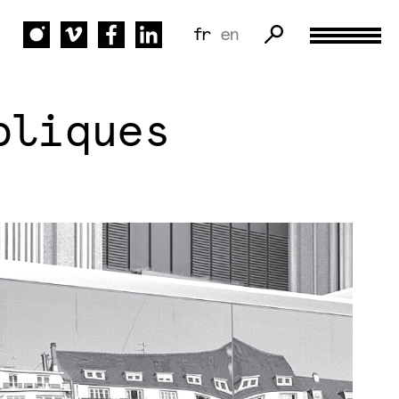
fr
en
bliques