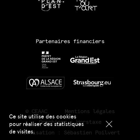
Partenaires financiers
© CEAAC
Mentions légales
Ce site utilise des cookies
Graphisme :
Horstaxe
pour réaliser des statistiques
de visites.
Réalisation :
Sébastien Poilvert