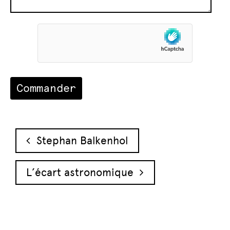
Navigation des articles
Stephan Balkenhol
L’écart astronomique