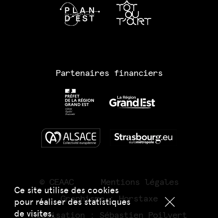
Partenaires financiers
© CEAAC
Mentions légales
Ce site utilise des cookies
Graphisme :
Horstaxe
pour réaliser des statistiques
de visites.
Réalisation :
Sébastien Poilvert