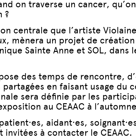
nd on traverse un cancer, qu’on
n ?
ion centrale que l’artiste Viola
ux, mènera un projet de création
inique Sainte Anne et SOL, dans l
opose des temps de rencontre, d’
partagées en faisant usage du co
nale sera définie par les particip
 exposition au CEAAC à l’automn
patient·es, aidant·es, soignant·e
t invitées à contacter le CEAAC.