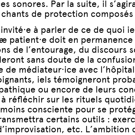
es sonores. Par la suite, il s’agi
s chants de protection composés 
nvité·e à parler de ce de quoi ie
 læ patient·e doit en permanence
ons de l’entourage, du discours s
leront sans doute de la confusion
ôle de médiateur·ice avec l’hôpita
ignants, iels témoigneront prob
thique ou encore de leurs condi
 réfléchir sur les rituels quotid
 moins consciente pour se proté
ransmettra certains outils : exer
d’improvisation, etc. L’ambition 