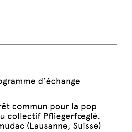
programme d’échange
térêt commun pour la pop
du collectif Pfliegerfœglé.
mudac (Lausanne, Suisse)