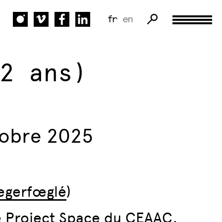
fr
en
2 ans)
tobre 2025
iegerfœglé
)
e Project Space du CEAAC,