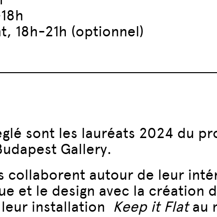
-18h
t, 18h-21h (optionnel)
œglé sont les lauréats 2024 du 
Budapest Gallery.
es collaborent autour de leur in
que et le design avec la création 
eur installation
Keep it Flat
au 