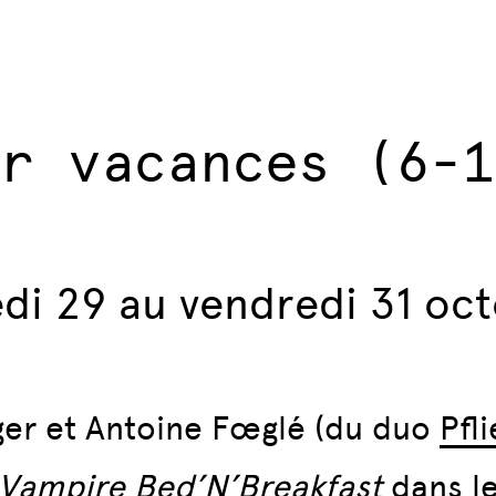
er vacances (6-1
di 29 au vendredi 31 oc
eger et Antoine Fœglé (du duo
Pfl
Vampire Bed’N’Breakfast
dans l