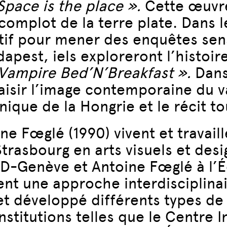
Space is the place ».
Cette œuvre
mplot de la terre plate. Dans leu
if pour mener des enquêtes sensi
apest, iels exploreront l’histoir
Vampire Bed’N’Breakfast ».
Dans
 saisir l’image contemporaine du 
nique de la Hongrie et le récit to
e Fœglé (1990) vivent et travaille
Strasbourg en arts visuels et des
D-Genève et Antoine Fœglé à l’É
ent une approche interdisciplinai
 et développé différents types de
stitutions telles que le Centre I