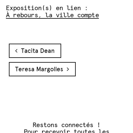
Exposition(s) en lien :
À rebours, la ville compte
Navigation des articles
Tacita Dean
Teresa Margolles
Restons connectés !
Pour recevoir toutes les