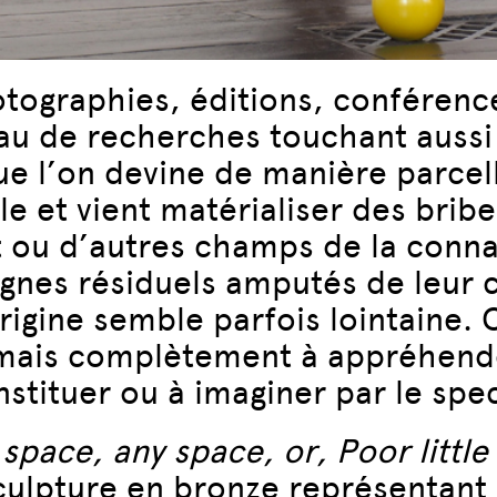
hotographies, éditions, conférenc
u de recherches touchant aussi 
e l’on devine de manière parcella
e et vient matérialiser des bribe
art ou d’autres champs de la con
ignes résiduels amputés de leur 
igine semble parfois lointaine. 
jamais complètement à appréhende
nstituer ou à imaginer par le spe
 space, any space, or, Poor littl
ulpture en bronze représentant