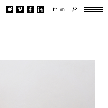
fr
en