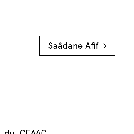
Saâdane Afif
 du CEAAC,