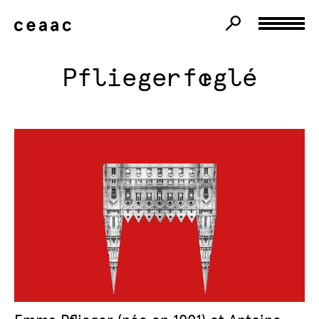
Pfliegerfœglé