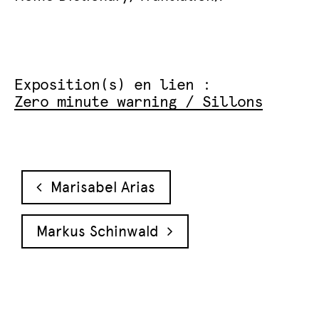
Exposition(s) en lien :
Zero minute warning / Sillons
Navigation des articles
Marisabel Arias
Markus Schinwald