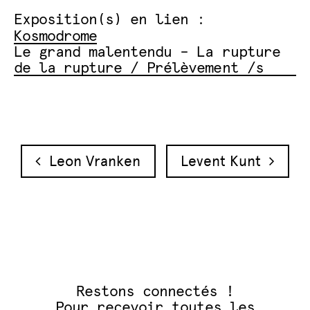
Exposition(s) en lien :
Kosmodrome
Le grand malentendu – La rupture
de la rupture / Prélèvement /s
Navigation des articles
Leon Vranken
Levent Kunt
Restons connectés !
Pour recevoir toutes les