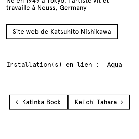
Né en 1949 à Tokyo, l’artiste vit et
travaille à Neuss, Germany
Site web de Katsuhito Nishikawa
Installation(s) en lien :
Aqua
Navigation des articles
Katinka Bock
Keiichi Tahara