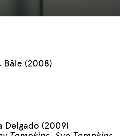
, Bâle (2008)
na Delgado (2009)
ey Tompkins, Sue Tompkins,