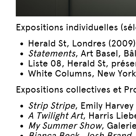
Expositions individuelles (sé
Herald St, Londres (2009)
Statements
, Art Basel, Bâ
Liste 08, Herald St, prés
White Columns, New York
Expositions collectives et Pr
Strip Stripe
, Emily Harvey
A Twilight Art
, Harris Lie
My Summer Show
, Galeri
Bianca Beck, Josh Brand,