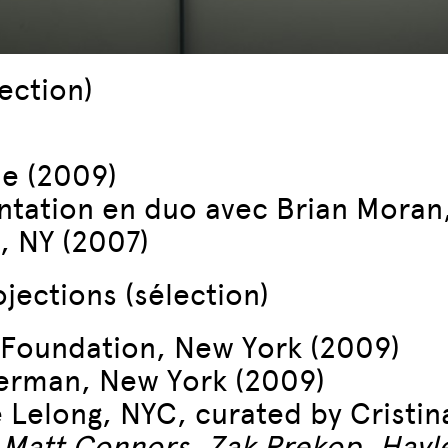
lection)
le (2009)
entation en duo avec Brian Moran
, NY (2007)
ojections (sélection)
 Foundation, New York (2009)
berman, New York (2009)
e Lelong, NYC, curated by Cristi
 Matt Connors, Zak Prekop, Hayl