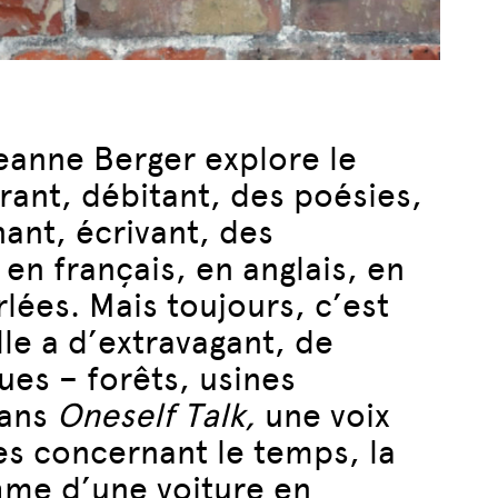
eanne Berger explore le
rant, débitant, des poésies,
ant, écrivant, des
en français, en anglais, en
rlées. Mais toujours, c’est
lle a d’extravagant, de
es – forêts, usines
dans
Oneself Talk,
une voix
es concernant le temps, la
thme d’une voiture en