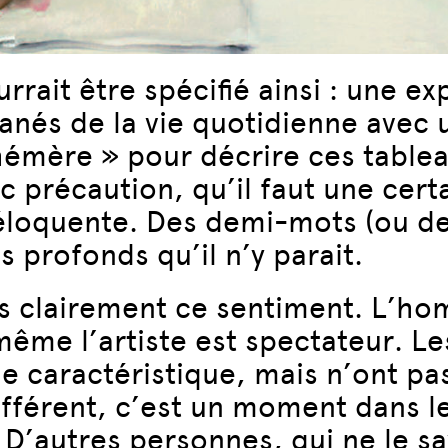
rait être spécifié ainsi : une e
nés de la vie quotidienne avec 
hémère » pour décrire ces table
 précaution, qu’il faut une certa
u éloquente. Des demi-mots (ou 
us profonds qu’il n’y parait.
̀s clairement ce sentiment. L’hom
ême l’artiste est spectateur. Le
tyle caractéristique, mais n’ont 
fférent, c’est un moment dans le 
ur. D’autres personnes, qui ne le