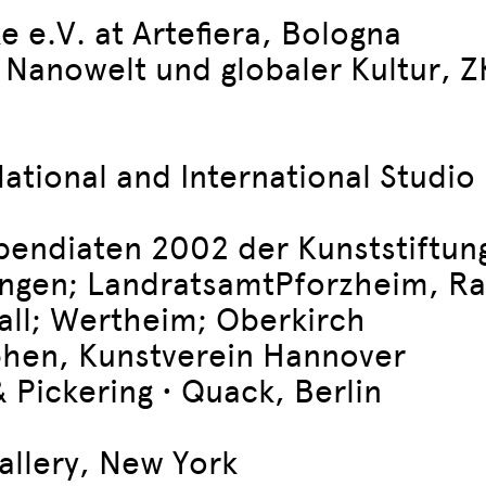
 e.V. at Artefiera, Bologna
 Nanowelt und globaler Kultur, 
ional and International Studio P
pendiaten 2002 der Kunststiftu
ngen; LandratsamtPforzheim, Rat
ll; Wertheim; Oberkirch
phen, Kunstverein Hannover
& Pickering • Quack, Berlin
Gallery, New York