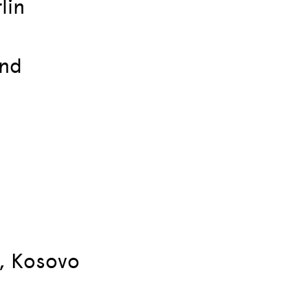
lin
und
ë, Kosovo