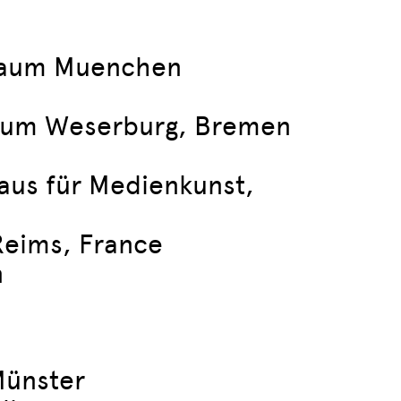
traum Muenchen
useum Weserburg, Bremen
Haus für Medienkunst,
Reims, France
n
Münster