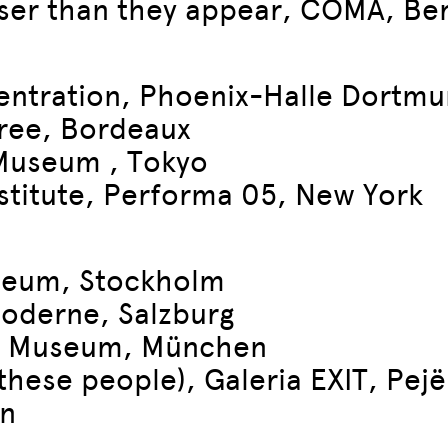
oser than they appear, COMA, Ber
ntration, Phoenix-Halle Dortm
Bree, Bordeaux
-Museum , Tokyo
stitute, Performa 05, New York
useum, Stockholm
oderne, Salzburg
es Museum, München
these people), Galeria EXIT, Pej
en