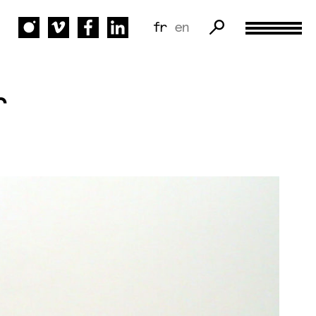
fr
en
r