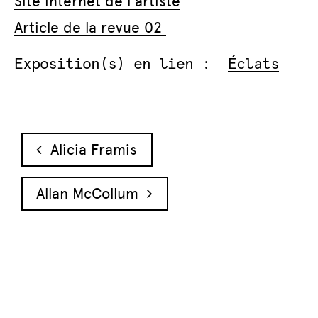
Site internet de l’artiste
Article de la revue 02
Exposition(s) en lien :
Éclats
Navigation des articles
Alicia Framis
Allan McCollum