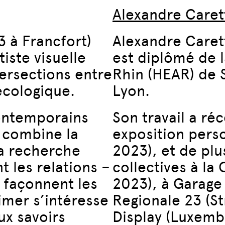
Alexandre Caret
3 à Francfort)
Alexandre Caret
tiste visuelle
est diplômé de l
tersections entre
Rhin (HEAR) de St
écologique.
Lyon.
ontemporains
Son travail a ré
 combine la
exposition pers
la recherche
2023), et de plu
t les relations –
collectives à la
 façonnent les
2023), à Garage
eimer s’intéresse
Regionale 23 (S
ux savoirs
Display (Luxemb