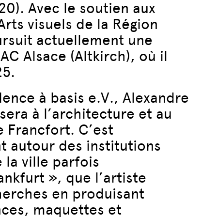
0). Avec le soutien aux
rts visuels de la Région
ursuit actuellement une
C Alsace (Altkirch), où il
25.
ence à basis e.V., Alexandre
sera à l’architecture et au
e Francfort. C’est
 autour des institutions
a ville parfois
kfurt », que l’artiste
erches en produisant
ces, maquettes et