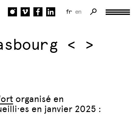
fr
en
asbourg < >
ort
organisé en
eilli·es en janvier 2025 :