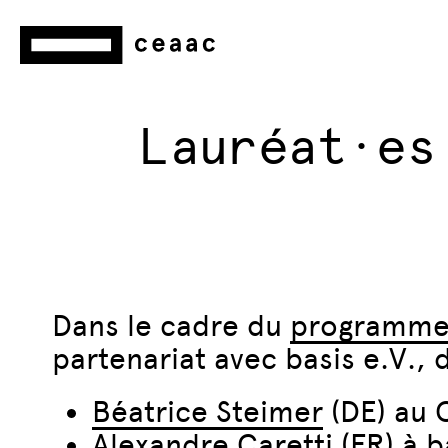
Lauréat·es
Dans le cadre du
programme 
partenariat avec basis e.V., 
Béatrice Steimer
(DE) au
Alexandre Caretti
(FR) à b