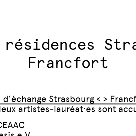
 résidences Str
Francfort
d’échange Strasbourg < > Francf
deux artistes-lauréat·es sont accu
 CEAAC
asis e.V.