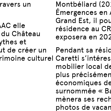
travers un
Montbéliard (202
Émergences en A
Grand Est, il po
AC elle
résidence au CRA
s du Château
exposera en 20
ythes et
ut de créer un
Pendant sa résid
rimoine culturel
Caretti s’intéres
mobilier local d
plus précisément
économiques de l
surnommée « Ban
mènera ses rech
photos de vacan